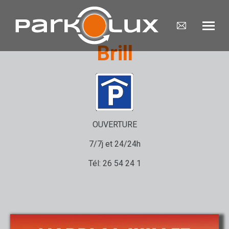
Mail
page
Brill
opens
in
new
window
OUVERTURE
7/7j et 24/24h
Tél: 26 54 24 1